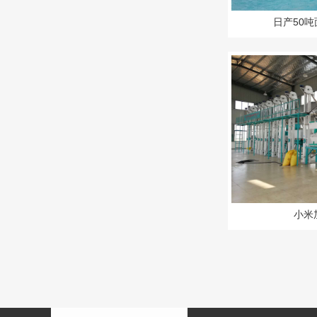
日产50
小米