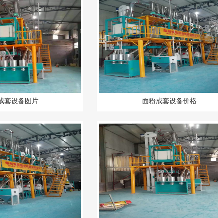
成套设备图片
面粉成套设备价格
1
2