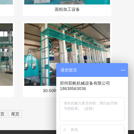
面粉加工设备
请您留言
郑州双帆机械设备有限公司
18638563036
30-50吨小米成套加工设备
下页
尾页